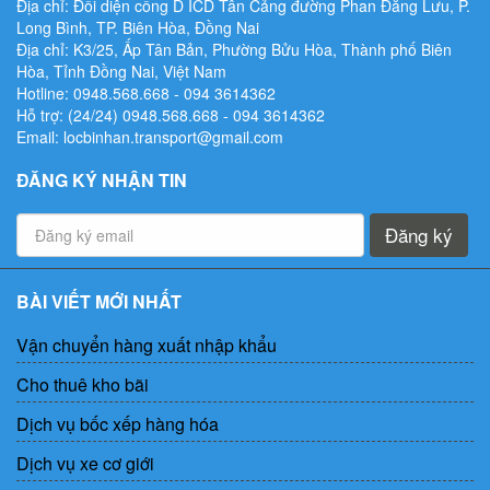
Địa chỉ: Đối diện cổng D ICD Tân Cảng đường Phan Đăng Lưu, P.
Long Bình, TP. Biên Hòa, Đồng Nai
Địa chỉ: K3/25, Ấp Tân Bản, Phường Bửu Hòa, Thành phố Biên
Hòa, Tỉnh Đồng Nai, Việt Nam
Hotline: 0948.568.668 - ‭094 3614362
Hỗ trợ: (24/24) 0948.568.668 - ‭094 3614362
Email: locbinhan.transport@gmail.com
ĐĂNG KÝ NHẬN TIN
Đăng ký
BÀI VIẾT MỚI NHẤT
Vận chuyển hàng xuất nhập khẩu
Cho thuê kho bãi
Dịch vụ bốc xếp hàng hóa
Dịch vụ xe cơ giới